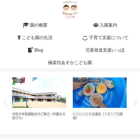
園の概要
入園案内
こども園の生活
子育て支援について
Blog
児童発達支援いっぽ
極楽坊あすかこども園
卒園生
にこにこひろば通信
未
令和８年度運動会のご案内（卒園生の
にこにこひろば通信（７月１７日開
広報
催）
皆さん）
催）
家庭
モの
★