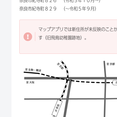
奈良市紀寺町８２６ （令和５年１０月～）
奈良市紀寺町８２９ （～令和５年９月）
マップアプリでは新住所が未反映のこと
す（旧飛鳥幼稚園跡地）。