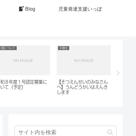
Blog
児童発達支援いっぽ
入園について
卒園生
子育て支援
令和８年度１号認定募集に
【そつえんせいのみなさん
にこにこ
ついて（予定）
へ】うんどうかいはえんき
２５日）
します