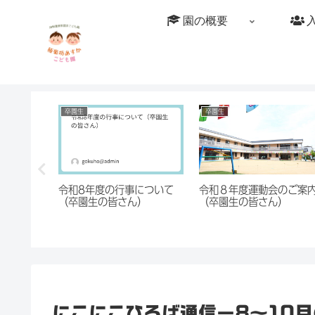
園の概要
卒園生
卒園生
しました
令和8年度の行事について
令和８年度運動会のご案
再現シリ
（卒園生の皆さん）
（卒園生の皆さん）
ャガイモの
あすかこ
にこにこひろば通信－8～10月