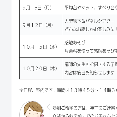
９月 5日（月）
平均台やマット、すべり台
大型絵本＆パネルシアター
９月１２日（月）
どんなお話しかお楽しみに
感触あそび
１０月 ５日（水）
片栗粉を使って感触あそび
講師の先生をお招きする予
１０月２０日（木）
内容は後日お知らせします
全日程、室内です。時間は１３時４５分～１４時３
参加ご希望の方は、事前にご連絡
０歳から就学前までのお子さんと