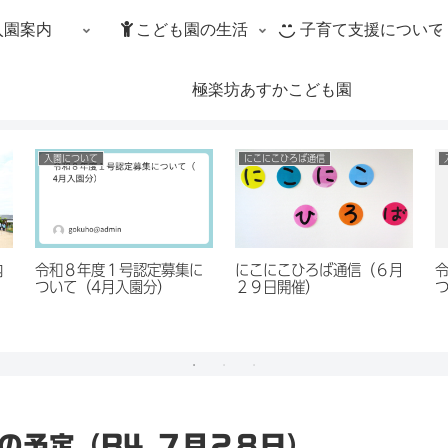
入園案内
こども園の生活
子育て支援について
極楽坊あすかこども園
入園について
にこにこひろば通信
内
令和８年度１号認定募集に
にこにこひろば通信（６月
ついて（4月入園分）
２９日開催）
の予定（R4.７月２８日）