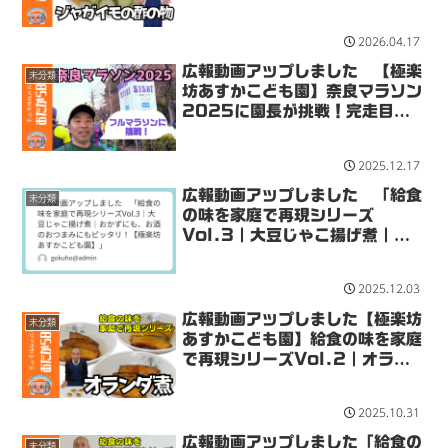
極楽坊あすかこども園★
2026.04.17
広報動画アップしました 【極楽
未分類
坊あすかこども園】奈良マラソン
2025に園長が挑戦！完走目指
して奈良の街を駆け抜けろ！
2025.12.17
広報動画アップしました 「給食
未分類
の味を家庭で再現シリーズ
Vol.3｜大豆じゃこ揚げ煮｜お
かずにも、お酒のおつまみにもピ
ッタリ！【極楽坊あすかこども
2025.12.03
園】」
広報動画アップしました【極楽坊
未分類
あすかこども園】給食の味を家庭
で再現シリーズVol.2｜オラン
ダ煮｜カボチャをつかった給食の
人気メニュー！
2025.10.31
広報動画アップしました「給食の
未分類