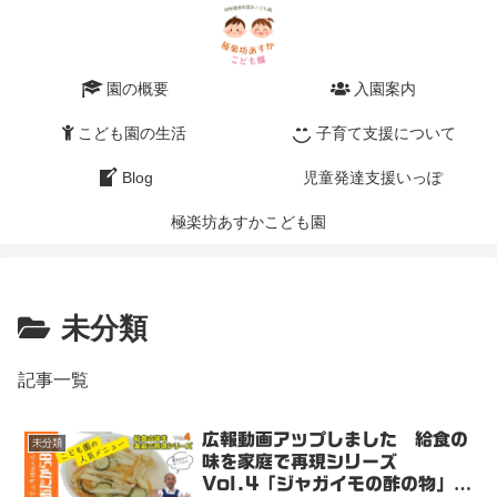
園の概要
入園案内
こども園の生活
子育て支援について
Blog
児童発達支援いっぽ
極楽坊あすかこども園
未分類
記事一覧
広報動画アップしました 給食の
未分類
味を家庭で再現シリーズ
Vol.4「ジャガイモの酢の物」★